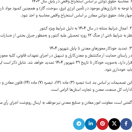
1. محاسبه حقوق دولتی بر اساس استخراج واقعی در پایان سال 1403
چهار ماه)، حقوق دولتی معادن بر اساس استخراج واقعی محاسبه و اخذ شود.
2. اعمال شرایط مشابه در سال 1404 به دلیل شرایط ویژه کشور
نظر به شرایط ناشی از جنگ 12 روزه تحمیلی علیه کشور و به‌منظور جبران بخشی از خسارات وارده، این امتیاز مجدداً برای بازه زمانی اول خرداد تا 31 شهریور 1404 (چهار ماه) تمدید شد.
3. تمدید خودکار مجوزهای معدنی تا پایان شهریور 1404
قرار دارد، به‌صورت خودکار تا تاریخ 31 شهریور 1404
باید خودداری شود.
ادارات کل صنعت، معدن و تجارت استان‌ها الزامی است.
گفتنی است، معاونت امور معادن و صنایع معدنی نیز موظف به ارسال رونوشت اجرای رأی مذ