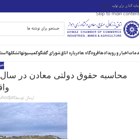
ایه گذاری برای تولید
Skip to navigation
Skip to main content
مات
اخبار و رویدادها
فرودگاه ها
درباره اتاق
شورای گفتگو
کمیسیونها
تشکلها
استا
اخبا
واق
ارسال توسط
hodjat
در 