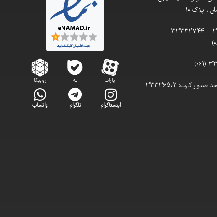
 ، پلاک 10
تلفن: 33332900 – 33332744 –
آپارات
بله
روبیکا
تلفن مستقیم واحد صدور کارت: 33336502
اینستاگرام
تلگرام
واتساپ