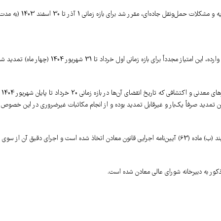
با توجه به ناترازی‌های موجود در تأمین انرژی (برق، سوخت، گاز) و همچنین کمبود مواد ناریه و مشکلات حمل‌ونقل جاده‌ای، مقرر شد برای بازه زمانی 1 آذر تا 30 اسفند 1403 
در راستای حمایت از مکتشفان و معدن‌کاران و تسهیل در اجرای تعهدات قانونی، کلیه مجوزهای معدنی و اکتشافی که تاریخ انقضای آن‌ها در بازه زمانی 20 خرداد تا پایان شهریور 1404
 تمدید خواهد شد. شایان ذکر است این تمدید صرفاً یک‌بار و غیرقابل تمدید بوده و از انجام مکاتبات غیرضروری در این خصوص
این تصمیمات بر اساس بند (ت) تبصره (3) ماده (12)، تبصره (7) ماده (14) قانون معادن و بند (ب) ماده (63) آیین‌نامه اجرایی قانون معادن اتخاذ شده است و اجرای دقیق آن از سوی
کور به دبیرخانه شورای عالی معادن شده است.