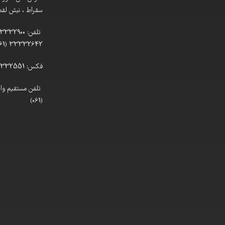
سقراط ، نبش لقمان
33332642 (061)
فکس: 33332551 (061)
(061)