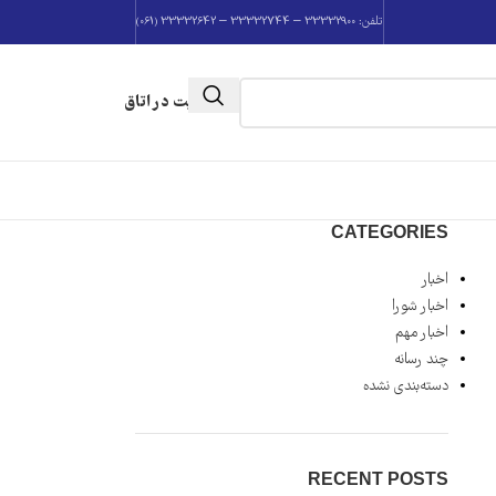
تلفن: 33332900 – 33332744 – 33332642 (061)
عضویت در اتاق
CATEGORIES
اخبار
اخبار شورا
اخبار مهم
چند رسانه
دسته‌بندی نشده
RECENT POSTS