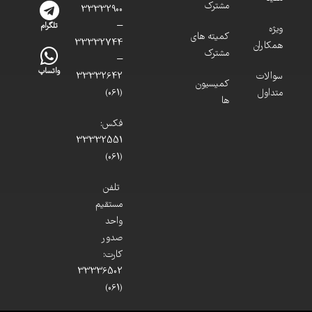
مشترک
33332900
–
تلگرام
ویژه
کمیته های
33332744
همکاران
مشترک
–
واتساپ
سوالات
33332642
کمیسیون
متداول
(061)
ها
فکس:
33332551
(061)
تلفن
مستقیم
واحد
صدور
کارت:
33336502
(061)