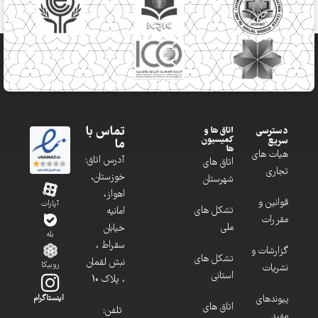
تماس با
دسترسی
اتاق ها و
کمیسیون
سریع
ما
ها
هیات های
آدرس اتاق:
اتاق های
تجاری
خوزستان،
شهرستان
اهواز،
قوانین و
آپارات
تشکل های
امانیه
مقررات
ملی
خیابان
بله
سقراط ،
گزارشات و
تشکل های
نبش لقمان
روبیکا
نشریات
استانی
، پلاک 10
پیوندهای
اینستاگرام
اتاق های
تلفن:
مفید