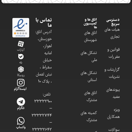
تماس با
دسترسی
اتاق ها و
کمیسیون
سریع
ما
ها
هیات های
آدرس اتاق:
اتاق های
تجاری
خوزستان،
شهرستان
اهواز،
قوانین و
آپارات
تشکل های
امانیه
مقررات
ملی
خیابان
بله
سقراط ،
گزارشات و
تشکل های
نبش لقمان
روبیکا
نشریات
استانی
، پلاک 10
پیوندهای
اینستاگرام
اتاق های
تلفن:
مفید
مشترک
33332900
–
تلگرام
ویژه
کمیته های
33332744
همکاران
مشترک
–
واتساپ
سوالات
33332642