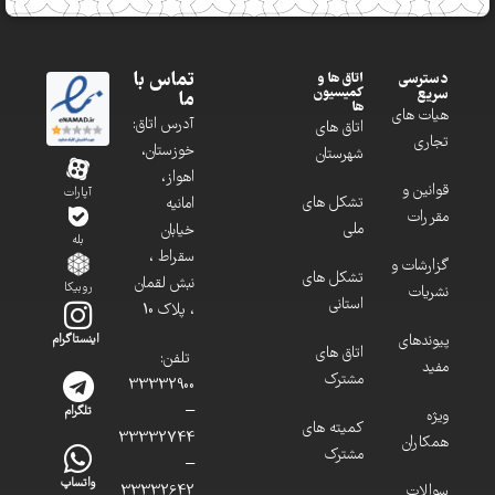
تماس با
دسترسی
اتاق ها و
کمیسیون
سریع
ما
ها
هیات های
آدرس اتاق:
اتاق های
تجاری
خوزستان،
شهرستان
اهواز،
قوانین و
آپارات
تشکل های
امانیه
مقررات
ملی
خیابان
بله
سقراط ،
گزارشات و
تشکل های
نبش لقمان
روبیکا
نشریات
استانی
، پلاک 10
پیوندهای
اینستاگرام
اتاق های
تلفن:
مفید
مشترک
33332900
–
تلگرام
ویژه
کمیته های
33332744
همکاران
مشترک
–
واتساپ
سوالات
33332642