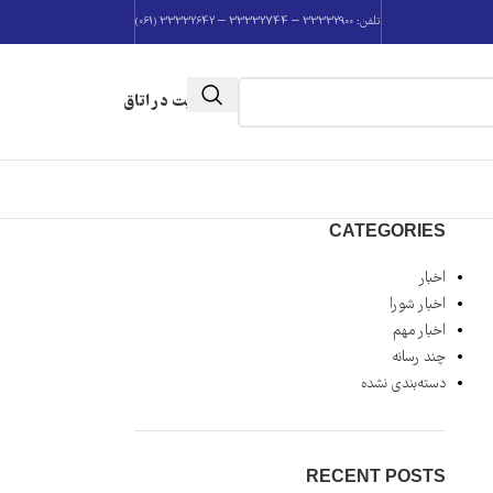
تلفن: 33332900 – 33332744 – 33332642 (061)
عضویت در اتاق
CATEGORIES
اخبار
اخبار شورا
اخبار مهم
چند رسانه
دسته‌بندی نشده
RECENT POSTS