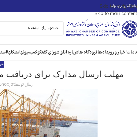
ایه گذاری برای تولید
Skip to navigation
Skip to main content
مات
اخبار و رویدادها
فرودگاه ها
درباره اتاق
شورای گفتگو
کمیسیونها
تشکلها
استا
اخبا
مهلت ارسال مدارک برای دریافت مشوق صادر
ارسال توسط
hodjat
در 