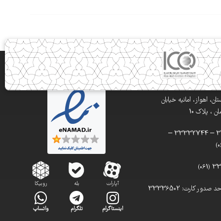
ن، اهواز، امانیه خیابان
 ، پلاک 10
تلفن: 33332900 – 33332744 –
آپارات
بله
روبیکا
تلفن مستقیم واحد صدور کارت: 33336502
اینستاگرام
تلگرام
واتساپ