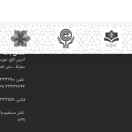
تماس با ما
آدرس اتاق: خوزستا
سقراط ، نبش لقمان
33332642 (061)
فکس: 33332551 (061)
(061)