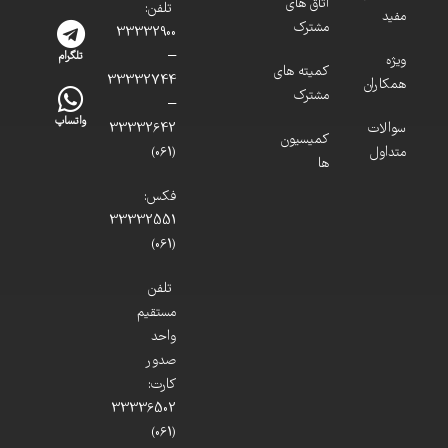
اتاق های
تلفن:
مفید
مشترک
33332900
–
تلگرام
ویژه
کمیته های
33332744
همکاران
مشترک
–
واتساپ
سوالات
33332642
کمیسیون
متداول
(061)
ها
فکس:
33332551
(061)
تلفن
مستقیم
واحد
صدور
کارت:
33336502
(061)