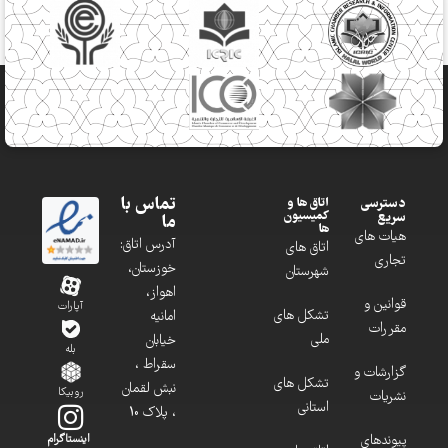
تماس با
دسترسی
اتاق ها و
کمیسیون
سریع
ما
ها
هیات های
آدرس اتاق:
اتاق های
تجاری
خوزستان،
شهرستان
اهواز،
قوانین و
آپارات
تشکل های
امانیه
مقررات
ملی
خیابان
بله
سقراط ،
گزارشات و
تشکل های
نبش لقمان
روبیکا
نشریات
استانی
، پلاک 10
پیوندهای
اینستاگرام