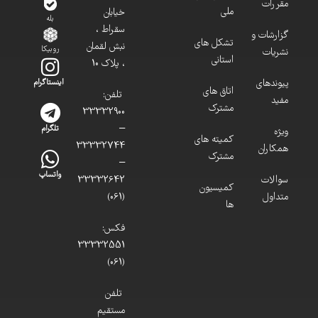
مقررات
ملی
خیابان
بله
سقراط ،
گزارشات و
تشکل های
نبش لقمان
روبیکا
نشریات
استانی
، پلاک 10
پیوندهای
اینستاگرام
اتاق های
تلفن:
مفید
مشترک
33332900
–
تلگرام
ویژه
کمیته های
33332744
همکاران
مشترک
–
واتساپ
سوالات
33332642
کمیسیون
متداول
(061)
ها
فکس:
33332551
(061)
تلفن
مستقیم