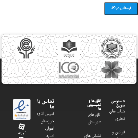
تماس با
دسترسی
اتاق ها و
کمیسیون
سریع
ما
ها
هیات های
آدرس اتاق:
اتاق های
تجاری
خوزستان،
شهرستان
اهواز،
قوانین و
آپارات
تشکل های
امانیه