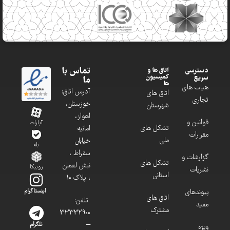
تماس با
دسترسی
اتاق ها و
کمیسیون
سریع
ما
ها
هیات های
آدرس اتاق:
اتاق های
تجاری
خوزستان،
شهرستان
اهواز،
قوانین و
آپارات
تشکل های
امانیه
مقررات
ملی
خیابان
بله
سقراط ،
گزارشات و
تشکل های
نبش لقمان
روبیکا
نشریات
استانی
، پلاک 10
پیوندهای
اینستاگرام
اتاق های
تلفن:
مفید
مشترک
33332900
–
تلگرام
ویژه