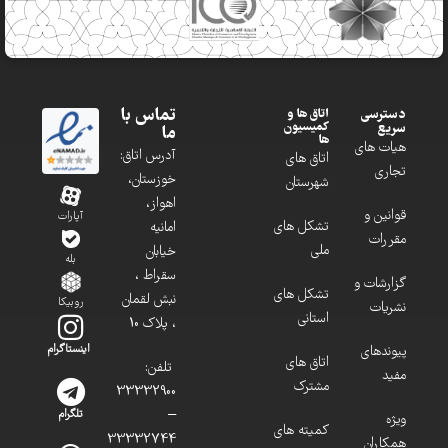
تماس با
دسترسی
اتاق ها و
کمیسیون
سریع
ما
ها
هیات های
آدرس اتاق:
اتاق های
تجاری
خوزستان،
شهرستان
اهواز،
قوانین و
آپارات
تشکل های
امانیه
مقررات
ملی
خیابان
بله
سقراط ،
گزارشات و
تشکل های
نبش لقمان
روبیکا
نشریات
استانی
، پلاک 10
پیوندهای
اینستاگرام
اتاق های
تلفن:
مفید
مشترک
33332900
–
تلگرام
ویژه
کمیته های
33332744
همکاران