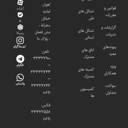
اهواز،
قوانین و
آپارات
تشکل های
امانیه
مقررات
ملی
خیابان
بله
سقراط ،
گزارشات و
تشکل های
نبش لقمان
روبیکا
نشریات
استانی
، پلاک 10
پیوندهای
اینستاگرام
اتاق های
تلفن:
مفید
مشترک
33332900
–
تلگرام
ویژه
کمیته های
33332744
همکاران
مشترک
–
واتساپ
سوالات
33332642
کمیسیون
متداول
(061)
ها
فکس:
33332551
(061)