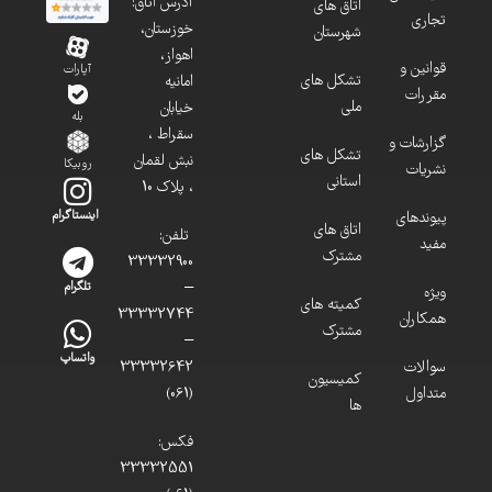
آدرس اتاق:
اتاق های
تجاری
خوزستان،
شهرستان
اهواز،
قوانین و
آپارات
تشکل های
امانیه
مقررات
ملی
خیابان
بله
سقراط ،
گزارشات و
تشکل های
نبش لقمان
روبیکا
نشریات
استانی
، پلاک 10
پیوندهای
اینستاگرام
اتاق های
تلفن:
مفید
مشترک
33332900
–
تلگرام
ویژه
کمیته های
33332744
همکاران
مشترک
–
واتساپ
سوالات
33332642
کمیسیون
متداول
(061)
ها
فکس:
33332551