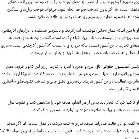
وی تصریح کرد: ورود به بازار عمان، به معنای ورود به یکی از ثروتمندترین اقتصادهای
منطقه است؛ اما اگر بدون شناخت ضوابط انجام شود، می‌تواند موجب زیان‌های سنگین
شود. هر تصمیم تجاری باید مبتنی بر هدف روشن و اطلاعات دقیق باشد.
او با بیان اینکه عمان به‌دلیل موقعیت استراتژیک و دسترسی مستقیم به بازارهای آفریقایی،
بستر ویژه‌ای برای توسعه صادرات ایران فراهم کرده است، گفت: ورود به عمان فقط به
معنای تجارت با این کشور نیست؛ بلکه دروازه‌ای به سمت ۵۴ کشور آفریقایی است. بسیاری
از تجار با هدف صادرات مجدد از عمان به آفریقا وارد این بازار می‌شوند.
رئیس کمیسیون حقوقی اتاق ایران و عمان با اشاره به قدرت ارزی این کشور افزود: عمان
سومین قدرت ارزی جهان است و هر ریال عمان معادل حدود ۲.۶ دلار آمریکا ارزش دارد؛
بنابراین، فعالیت در این کشور نیازمند برنامه‌ریزی دقیق مالی و شناخت تفاوت‌های ساختاری
نظام بانکی آن است.
او تأکید کرد که تجار باید پیش از هر اقدام، هدف خود را مشخص کنند و تفاوت میان
صادرات صرف از ایران و صادرات مجدد یا تولید در عمان را درک کنند.
به گفته او، در حالت صادرات صرف، نیازی به ثبت شرکت در عمان نیست، اما اگر هدف
تولید یا صادرات مجدد باشد، ثبت شرکت الزامی است و باید بر اساس آخرین ضوابط ۲۰۲۴
عمل شود.