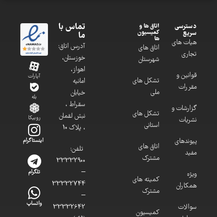
تماس با
دسترسی
اتاق ها و
کمیسیون
سریع
ما
ها
هیات های
آدرس اتاق:
اتاق های
تجاری
خوزستان،
شهرستان
اهواز،
قوانین و
آپارات
تشکل های
امانیه
مقررات
ملی
خیابان
بله
سقراط ،
گزارشات و
تشکل های
نبش لقمان
روبیکا
نشریات
استانی
، پلاک 10
پیوندهای
اینستاگرام
اتاق های
تلفن:
مفید
مشترک
33332900
–
تلگرام
ویژه
کمیته های
33332744
همکاران
مشترک
–
واتساپ
سوالات
33332642
کمیسیون