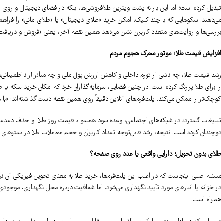
تبدیل کرده است؛ اما این بار نه پشت ویترین طلافروشی‌ها، بلکه در فضای دیجیتال و روی 
می‌دهند. سکوهایی که با چند کلیک، امکان خرید «طلای دیجیتال» یا «طلای امانی» را فراهم می
بررسی‌ها و روایت‌های متعدد کاربران نشان می‌دهد همین نقطه آخر، یعنی «فروش و دریافت و
افزایش قیمت طلا؛ موتور محرک هجوم مردم
رشد قیمت طلا، چه ناشی از تورم داخلی و کاهش ارزش پول ملی و چه متأثر از نااطمینانی‌ه
را برای طلا پررنگ کرده است. در چنین فضایی، سرمایه‌گذاران خرد که امکان خرید سکه یا طلای 
کوچک‌تر را ممکن می‌کند. پلت‌فرم‌های آنلاین دقیقاً روی همین نقطه دست گذاشته‌اند: «با ه
تبلیغات گسترده در شبکه‌های اجتماعی، وعده سود همسو با قیمت روز طلا، و حذف دغدغه‌ه
دوچندان کرده است. نتیجه، رشد قابل‌توجه تعداد کاربران و حجم معاملات طلا در بسترهای 
طلای بدون تحویل؛ دارایی واقعی یا عدد روی صفحه؟
مسئله اصلی اینجاست که در اغلب این پلت‌فرم‌ها، خرید طلا به معنای تحویل فیزیکی آن نیس
در خزانه یا انبارهای مورد تأیید نگهداری می‌شود. اما شفافیت درباره محل نگهداری، موجودی
همراه است.