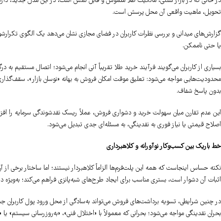
در حالی که در بازار سنتی، مالکیت طلا ملموس و قابل لمس است، در این مدل جدید، دار
تحویل، ماهیت واقعی آن محل پرسش است.
گزارش‌های میدانی و بررسی نظرات کاربران در فضای مجازی نشان می‌دهد یک الگوی تکرارشوند
یا حتی ناممکن.
بسیاری از کاربران می‌گویند فرآیند خرید طلا تقریباً آنی انجام می‌شود؛ اتصال مستقیم به درگ
محدودیت‌هایی مواجه می‌شود: تعلیق موقت امکان فروش به بهانه «نوسان بازار»، سقف‌گذاری ب
بدون پاسخ شفاف.
این عدم تقارن میان سهولت خرید و دشواری فروش، عملاً ریسک نقدشوندگی سرمایه را افزا
اصلاح قیمتی یا نیاز فوری به نقدینگی، به مسئله‌ای جدی تبدیل می‌شود.
خط باریک بین کسب‌وکار نوآورانه و کلاهبرداری
نکته حساس اینجاست که همه این پلت‌فرم‌ها الزاماً کلاهبردار نیستند؛ اما ساختار برخی از 
اثبات آن دشوار است، بستری مناسب برای ایجاد طرح‌های شبه‌پانزی فراهم می‌کند؛ به‌ویژه 
در چنین شرایطی، تسویه برداشت‌های فروش می‌تواند به‌سادگی از محل ورود پول کاربران ج
بحران نقدینگی مواجه می‌شود؛ بحرانی که معمولاً با «اختلال فنی»، «به‌روزرسانی سیستم» یا