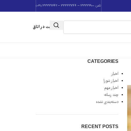
تلفن: 33332900 – 33332744 – 33332642 (061)
عضویت در اتاق
CATEGORIES
اخبار
اخبار شورا
اخبار مهم
چند رسانه
دسته‌بندی نشده
RECENT POSTS