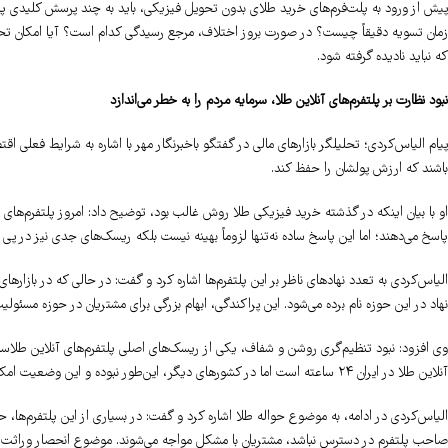
پیش از ورود به پلت‌فرم‌های خرید طلای بدون تحویل فیزیکی، باید به چند پرسش کلیدی 
زمان تسویه دقیقاً چیست؟ در صورت بروز اختلاف، مرجع رسیدگی کدام است؟ آیا امکان تحوی
که نباید نادیده گرفته شود.
نبود نظارت بر پلتفرم‌های آنلاین طلا، سرمایه مردم را به خطر می‌اندازد
پیام الیاس‌کردی؛ تحلیلگر بازارهای مالی در گفتگو باخبرنگار مهر با اشاره به شرایط فعلی 
باشند که ارزش پولشان را حفظ کند.
او با بیان اینکه در گذشته خرید فیزیکی طلا روش غالب بود، توضیح داد: امروز پلتفرم‌های آنلا
پاسخ می‌دهند؛ اما این پاسخ ساده نه‌تنها لزوماً بهینه نیست بلکه ریسک‌های جدی نیز در پی د
نهاد در این حوزه نام برده می‌شود. این پراکندگی، ابهام بزرگی برای مشتریان در حوزه مسئو
وی افزود: نبود تنظیم‌گری روشن و شفاف، یکی از ریسک‌های اصلی پلتفرم‌های آنلاین طلاست 
آنلاین طلا در ایران ۲۴ ساعته است اما در کشورهای دیگر، این‌طور نبوده و این وضعیت امکان‌پذیر و قابل اتکا نیست.
الیاس‌کردی در ادامه، به موضوع حواله طلا اشاره کرد و گفت: در بسیاری از این پلتفرم‌ها، ح
صاحب پلتفرم در دسترس نباشد، مشتریان با مشکل مواجه می‌شوند. موضوع انحصار وراثت نی