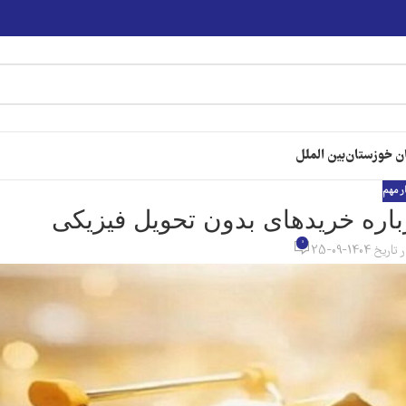
ن خوزستان
بین الملل
ر مهم
باره خریدهای بدون تحویل فیزیکی
0
تاریخ 1404-09-25