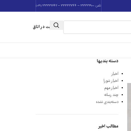
تلفن: 33332900 – 33332744 – 33332642 (061)
عضویت در اتاق
دسته بندیها
اخبار
اخبار شورا
اخبار مهم
چند رسانه
دسته‌بندی نشده
مطالب اخیر