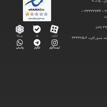
 ، پلاک 10
تلفن: 33332900 – 33332744 –
آپارات
بله
روبیکا
تلفن مستقیم واحد صدور کارت: 33336502
اینستاگرام
تلگرام
واتساپ