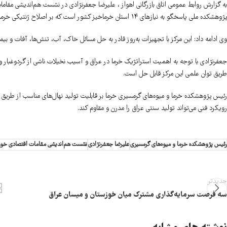
به گزارش روابط عمومی اتاق بازرگانی اهواز ، علیرضا جعفرنژادی در نشست هم‌اندیشی مقامات 
پژوهشکده ملی پاسخگو به نیازهای ۱۴ استان خرماخیز کشور است که بر اصلاح ژنتیکی خرما، فناوری‌های تولید و پس از برداشت متمرکز است.
وی ادامه داد: این مرکز با تجهیزات به‌روز قادر به حل مسائل خاک، آب، تنش‌ها، آفات و بی
جعفرنژادی با توجه به اهمیت استراتژیک خرما در عراق و آسیب نخیلات ناشی از گردوغبار 
طریق توان علمی این مرکز قابل حل است.
رئیس پژوهشکده خرما و میوه‌های گرمسیری خرما بر قابلیت تولید نهال‌های مناسب از طریق ک
رویکرد فنی می‌تواند تولید سنتی عراق را مدرن و مقاوم کند.
رئیس پژوهشکده خرما و میوه‌های گرمسیری
علیرضا جعفرنژادی
نشست هم‌اندیشی مقامات اقتصادی خوز
جدیدتر
سه فرصت سرمایه‌گذاری مشترک میان خوزستان و میسان عراق