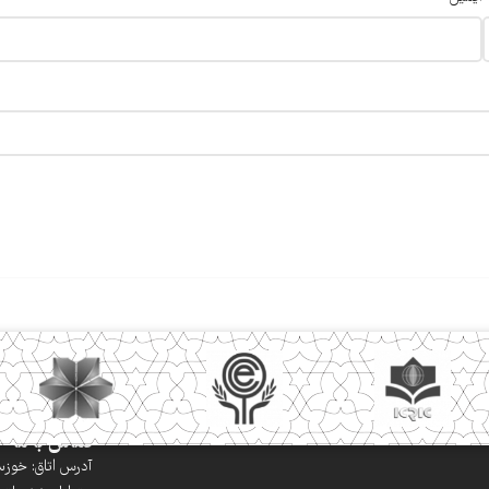
تماس با ما
آدرس اتاق: خوزستا