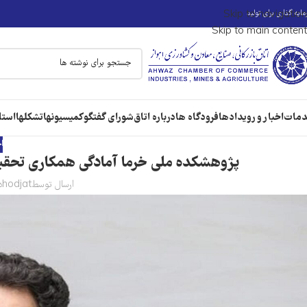
ایه گذاری برای تولید
Skip to navigation
Skip to main content
مات
اخبار و رویدادها
فرودگاه ها
درباره اتاق
شورای گفتگو
کمیسیونها
تشکلها
استا
ا
پژوهشکده ملی خرما آمادگی همکاری تحقیقات
ارسال توسط
hodjat
در