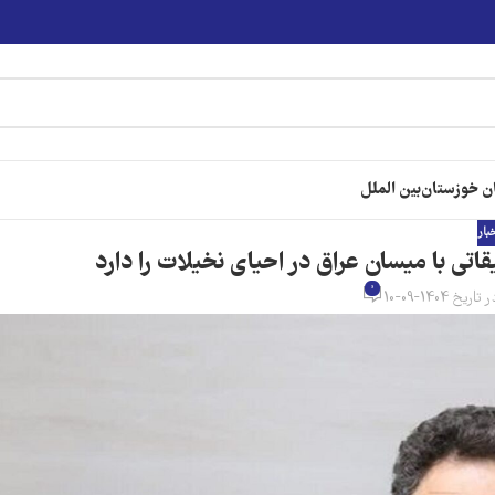
ن خوزستان
بین الملل
خبار
ی با میسان عراق در احیای نخیلات را دارد
0
 تاریخ 1404-09-10