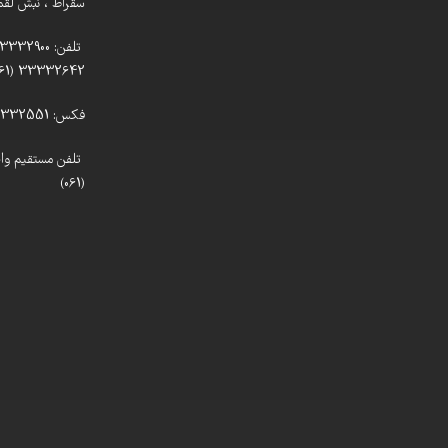
سقراط ، نبش لقمان
33332642 (061)
فکس: 33332551 (061)
(061)