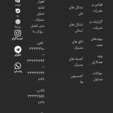
اهواز،
قوانین و
آپارات
تشکل های
امانیه
مقررات
ملی
خیابان
بله
سقراط ،
گزارشات و
تشکل های
نبش لقمان
روبیکا
نشریات
استانی
، پلاک 10
پیوندهای
اینستاگرام
اتاق های
تلفن:
مفید
مشترک
33332900
–
تلگرام
ویژه
کمیته های
33332744
همکاران
مشترک
–
واتساپ
سوالات
33332642
کمیسیون
متداول
(061)
ها
فکس:
33332551
(061)