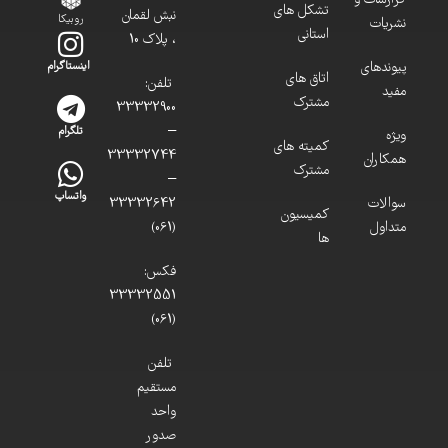
گزارشات و
تشکل های
نبش لقمان
روبیکا
نشریات
استانی
، پلاک 10
پیوندهای
اینستاگرام
اتاق های
تلفن:
مفید
مشترک
33332900
–
تلگرام
ویژه
کمیته های
33332744
همکاران
مشترک
–
واتساپ
سوالات
33332642
کمیسیون
متداول
(061)
ها
فکس:
33332551
(061)
تلفن
مستقیم
واحد
صدور