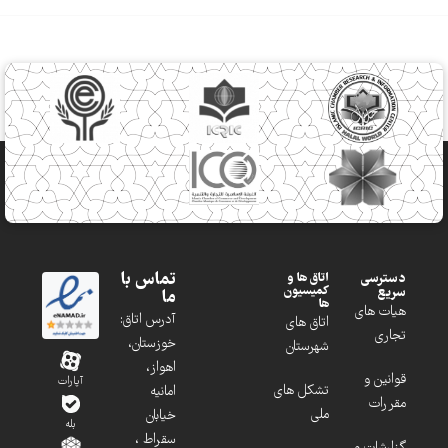
تماس با
دسترسی
اتاق ها و
کمیسیون
سریع
ما
ها
هیات های
آدرس اتاق:
اتاق های
تجاری
خوزستان،
شهرستان
اهواز،
قوانین و
آپارات
تشکل های
امانیه
مقررات
ملی
خیابان
بله
سقراط ،