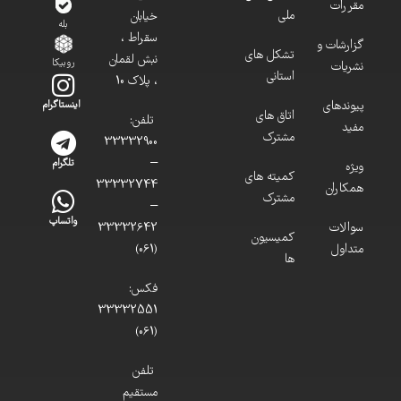
مقررات
ملی
خیابان
بله
سقراط ،
گزارشات و
تشکل های
نبش لقمان
روبیکا
نشریات
استانی
، پلاک 10
پیوندهای
اینستاگرام
اتاق های
تلفن:
مفید
مشترک
33332900
–
تلگرام
ویژه
کمیته های
33332744
همکاران
مشترک
–
واتساپ
سوالات
33332642
کمیسیون
متداول
(061)
ها
فکس:
33332551
(061)
تلفن
مستقیم