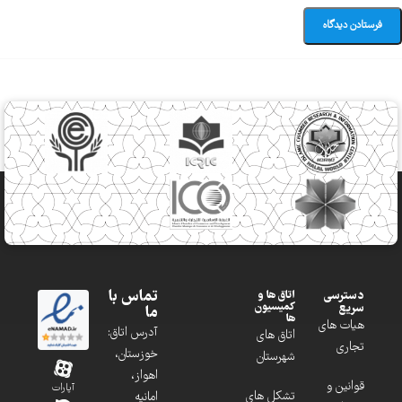
تماس با
دسترسی
اتاق ها و
کمیسیون
سریع
ما
ها
هیات های
آدرس اتاق:
اتاق های
تجاری
خوزستان،
شهرستان
اهواز،
قوانین و
آپارات
تشکل های
امانیه