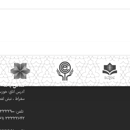
تماس با ما
آدرس اتاق: خوزستا
سقراط ، نبش لقمان
33332642 (061)