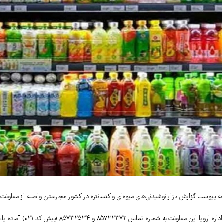
به پیوست گزارش بازار نوشیدنی‌های میوه‌ای و کنسانتره در کشور مجارستان واصله از معاونت ا
اداره اروپا این معاونت به شماره تماس ۸۵۷۳۲۳۷۲ و ۸۵۷۳۲۵۳۴ (پیش کد ۰۲۱) آماده پاسخگویی به سوالات مطروحه می باشد .