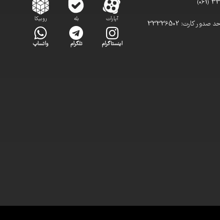
آپارات
بله
روبیکا
تلفن مستقیم واحد صدور کارت: 33336502
اینستاگرام
تلگرام
واتساپ