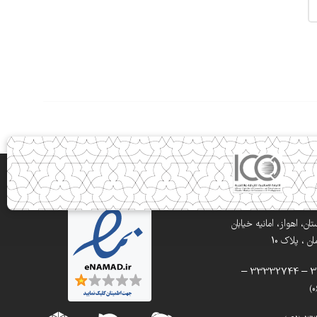
ن، اهواز، امانیه خیابان
 ، پلاک 10
تلفن: 33332900 – 33332744 –