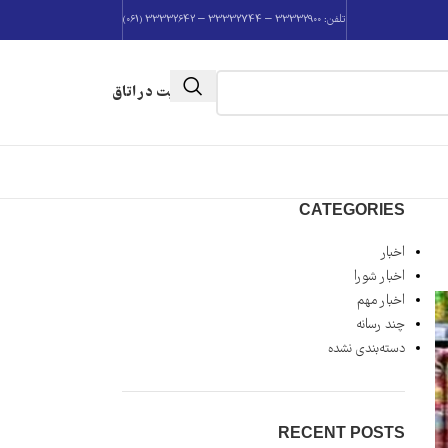
تلفن: 33332900 – 33332744 – 33332642 (061)
عضویت در اتاق
CATEGORIES
اخبار
اخبار شورا
اخبار مهم
چند رسانه
دسته‌بندی نشده
RECENT POSTS