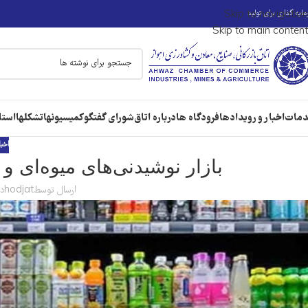
ایه گذاری برای تولید
Skip to navigation
Skip to main content
مات
اخبار و رویدادها
فرودگاه ها
درباره اتاق
شورای گفتگو
کمیسیونها
تشکلها
استا
اخبا
بازار نوشیدنی‌های میوه‌ای 
ارسال توسط
hodjat
در 