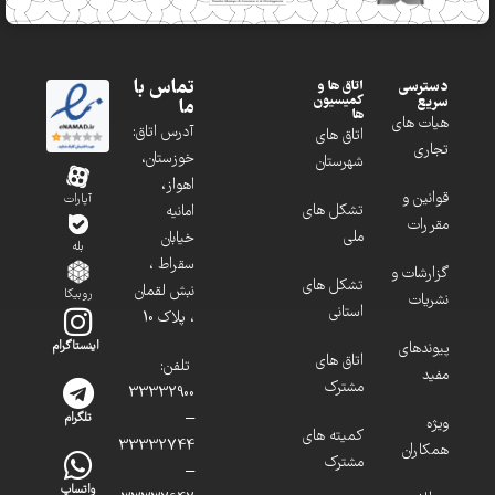
تماس با
دسترسی
اتاق ها و
کمیسیون
سریع
ما
ها
هیات های
آدرس اتاق:
اتاق های
تجاری
خوزستان،
شهرستان
اهواز،
قوانین و
آپارات
تشکل های
امانیه
مقررات
ملی
خیابان
بله
سقراط ،
گزارشات و
تشکل های
نبش لقمان
روبیکا
نشریات
استانی
، پلاک 10
پیوندهای
اینستاگرام
اتاق های
تلفن:
مفید
مشترک
33332900
–
تلگرام
ویژه
کمیته های
33332744
همکاران
مشترک
–
واتساپ