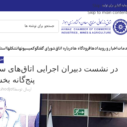
ایه گذاری برای تولید
Skip to navigation
Skip to main content
مات
اخبار و رویدادها
فرودگاه ها
درباره اتاق
شورای گفتگو
کمیسیونها
تشکلها
استا
اخبا
در نشست دبیران اجرایی اتاق‌های 
پنج‌گانه 
ارسال توسط
hodjat
در 