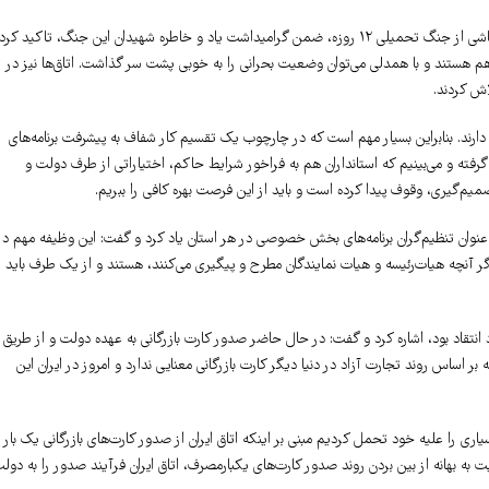
در ادامه صمد حسن‌زاده، رئیس اتاق ایران با نگاهی به شرایط اقتصادی حاکم و آسیب‌های ناشی از جنگ تحمیلی ۱۲ روزه، ضمن گرامیداشت یاد و خاطره شهیدان این جنگ، تاکید کرد
ن اقتصادی در این دوره ۱۲ روز ثابت کردند در کنار هم هستند و با همدلی می‌توان وضعیت بحرانی را به خوبی پشت سر گذاشت. اتاق‌ها نیز در
اش کردند.
یی دارند. بنابراین بسیار مهم است که در چارچوب یک تقسیم کار شفاف به پیشرفت برنامه‌های
فته و می‌بینیم که استانداران هم به فراخور شرایط حاکم، اختیاراتی از طرف دولت و
گیری، وقوف پیدا کرده است و باید از این فرصت بهره کافی را ببریم.
به عنوان تنظیم‌گران برنامه‌های بخش خصوصی در هر استان یاد کرد و گفت: این وظیفه مهم در
گر آنچه هیات‌رئیسه و هیات نمایندگان مطرح و پیگیری می‌کنند، هستند و از یک طرف باید
د انتقاد بود، اشاره کرد و گفت: در حال حاضر صدور کارت بازرگانی به عهده دولت و از طریق
ساس روند تجارت آزاد در دنیا دیگر کارت بازرگانی معنایی ندارد و امروز در ایران این
اری را علیه خود تحمل کردیم مبنی بر اینکه اتاق ایران از صدور کارت‌های بازرگانی یک بار
به بهانه از بین بردن روند صدور کارت‌های یکبارمصرف، اتاق ایران فرآیند صدور را به دول