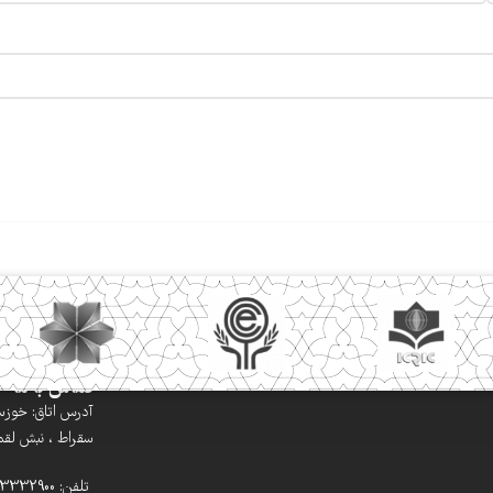
تماس با ما
آدرس اتاق: خوزستا
سقراط ، نبش لقمان