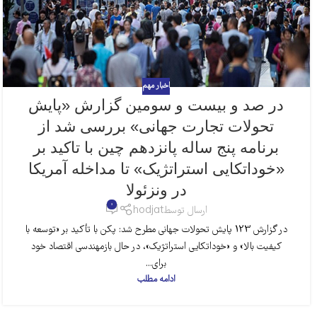
اخبار مهم
در صد و بیست و سومین گزارش «پایش
تحولات تجارت جهانی» بررسی شد از
برنامه پنج ساله پانزدهم چین با تاکید بر
«خوداتکایی استراتژیک» تا مداخله آمریکا
در ونزئولا
0
ارسال توسط
hodjat
در گزارش 123 پایش تحولات جهانی مطرح شد: پکن با تأکید بر «توسعه با
کیفیت بالا» و «خوداتکایی استراتژیک»، در حال بازمهندسی اقتصاد خود
برای...
ادامه مطلب