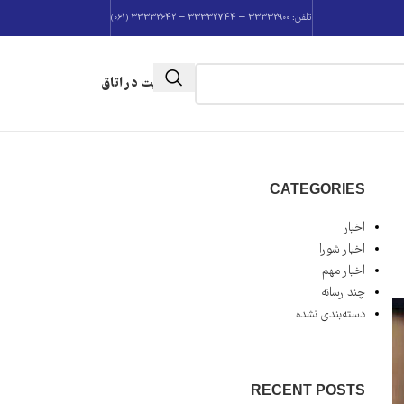
تلفن: 33332900 – 33332744 – 33332642 (061)
عضویت در اتاق
CATEGORIES
اخبار
اخبار شورا
اخبار مهم
چند رسانه
دسته‌بندی نشده
RECENT POSTS