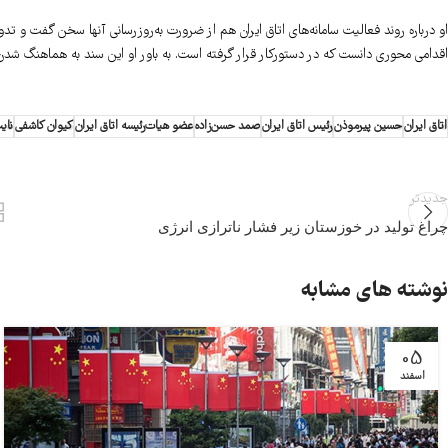
او درباره روند فعالیت سامانه‌های اتاق ایران هم از ضرورت به‌روزرسانی آنها سخن گفت و تدو
اقدامی محوری دانست که در دستورکار قرار گرفته است. به باور او این سند به هماهنگ شدن
اتاق ایران
حسین پیرموذن
رئیس اتاق ایران
صمد حسن‌زاده
عضو هیات‌رئیسه اتاق ایران
کیوان کاشفی
نای
جدیدتر
چراغ تولید در خوزستان زیر فشار ناترازی انرژی
نوشته های مشابه
05
اسفند