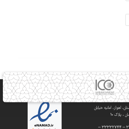
ن، اهواز، امانیه خیابان
 ، پلاک 10
تلفن: 33332900 – 33332744 –