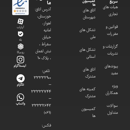
کمیسیون
سریع
ما
ها
هیات های
آدرس اتاق:
اتاق های
تجاری
خوزستان،
شهرستان
اهواز،
قوانین و
آپارات
تشکل های
امانیه
مقررات
ملی
خیابان
بله
سقراط ،
گزارشات و
تشکل های
نبش لقمان
روبیکا
نشریات
استانی
، پلاک 10
پیوندهای
اینستاگرام
اتاق های
تلفن:
مفید
مشترک
33332900
–
تلگرام
ویژه
کمیته های
33332744
همکاران
مشترک
–
واتساپ
سوالات
33332642
کمیسیون
متداول
(061)
ها
فکس: