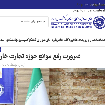
ایه گذاری برای تولید
Skip to navigation
Skip to main content
مات
اخبار و رویدادها
فرودگاه ها
درباره اتاق
شورای گفتگو
کمیسیونها
تشکلها
استا
ا
ضرورت رفع موانع حوزه تجارت خار
ارسال توسط
hodjat
در