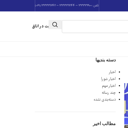
تلفن: 33332900 – 33332744 – 33332642 (061)
عضویت در اتاق
دسته بندیها
اخبار
اخبار شورا
اخبار مهم
چند رسانه
دسته‌بندی نشده
مطالب اخیر