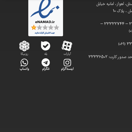
ن، اهواز، امانیه خیابان
 ، پلاک 10
تلفن: 33332900 – 33332744 –
آپارات
بله
روبیکا
تلفن مستقیم واحد صدور کارت: 33336502
اینستاگرام
تلگرام
واتساپ