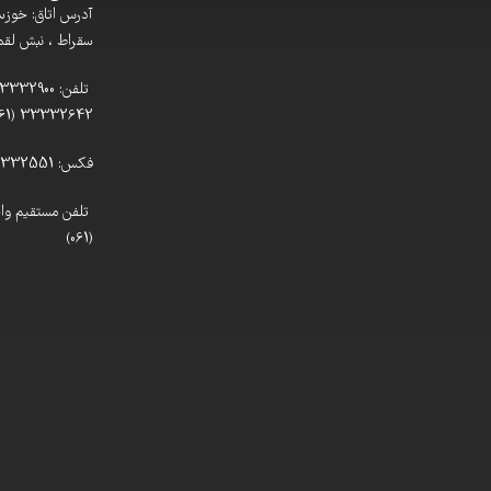
آدرس اتاق: خوزستا
سقراط ، نبش لقمان
33332642 (061)
فکس: 33332551 (061)
(061)