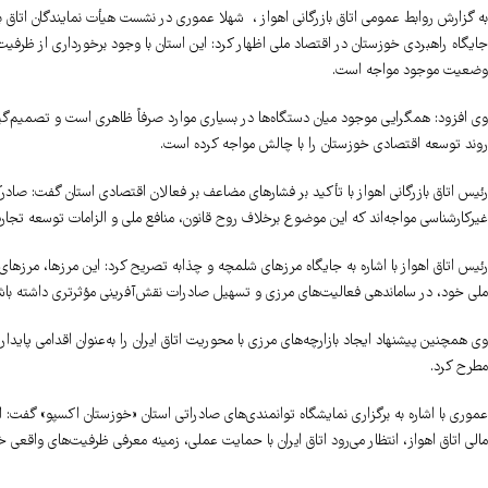
به گزارش روابط عمومی اتاق بازرگانی اهواز ، شهلا عموری در نشست هیأت نمایندگان اتاق باز
جایگاه راهبردی خوزستان در اقتصاد ملی اظهار کرد: این استان با وجود برخورداری از ظرفیت
وضعیت موجود مواجه است.
وی افزود: همگرایی موجود میان دستگاه‌ها در بسیاری موارد صرفاً ظاهری است و تصمیم‌گیری
روند توسعه اقتصادی خوزستان را با چالش مواجه کرده است.
رئیس اتاق بازرگانی اهواز با تأکید بر فشار‌های مضاعف بر فعالان اقتصادی استان گفت: صا
غیرکارشناسی مواجه‌اند که این موضوع برخلاف روح قانون، منافع ملی و الزامات توسعه تج
رئیس اتاق اهواز با اشاره به جایگاه مرز‌های شلمچه و چذابه تصریح کرد: این مرزها، مرز‌های م
ملی خود، در ساماندهی فعالیت‌های مرزی و تسهیل صادرات نقش‌آفرینی مؤثرتری داشته باش
وی همچنین پیشنهاد ایجاد بازارچه‌های مرزی با محوریت اتاق ایران را به‌عنوان اقدامی پ
مطرح کرد.
عموری با اشاره به برگزاری نمایشگاه توانمندی‌های صادراتی استان «خوزستان اکسپو» گفت
مالی اتاق اهواز، انتظار می‌رود اتاق ایران با حمایت عملی، زمینه معرفی ظرفیت‌های واقعی خ