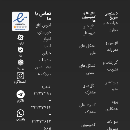
تماس با
دسترسی
اتاق ها و
کمیسیون
سریع
ما
ها
هیات های
آدرس اتاق:
اتاق های
تجاری
خوزستان،
شهرستان
اهواز،
قوانین و
آپارات
تشکل های
امانیه
مقررات
ملی
خیابان
بله
سقراط ،
گزارشات و
تشکل های
نبش لقمان
روبیکا
نشریات
استانی
، پلاک 10
پیوندهای
اینستاگرام
اتاق های
تلفن:
مفید
مشترک
33332900
–
تلگرام
ویژه
کمیته های
33332744
همکاران
مشترک
–
واتساپ
سوالات
33332642
کمیسیون
متداول
(061)