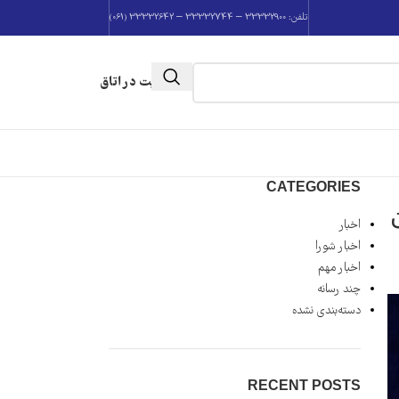
تلفن: 33332900 – 33332744 – 33332642 (061)
عضویت در اتاق
CATEGORIES
اخبار
اخبار شورا
اخبار مهم
چند رسانه
دسته‌بندی نشده
RECENT POSTS