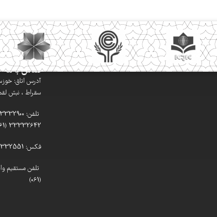
تماس با ما
آدرس اتاق: خوزستا
سقراط ، نبش لقمان
33332642 (061)
فکس: 33332551 (061)
(061)