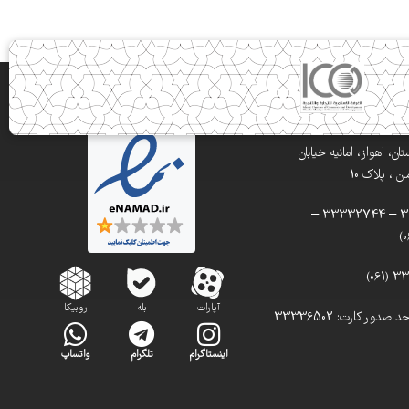
ن، اهواز، امانیه خیابان
 ، پلاک 10
تلفن: 33332900 – 33332744 –
آپارات
بله
روبیکا
تلفن مستقیم واحد صدور کارت: 33336502
اینستاگرام
تلگرام
واتساپ