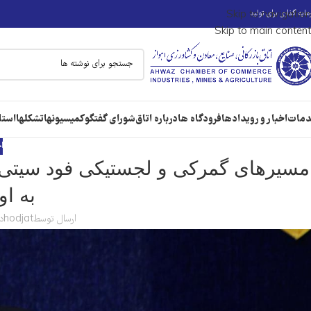
ایه گذاری برای تولید
Skip to navigation
Skip to main content
مات
اخبار و رویدادها
فرودگاه ها
درباره اتاق
شورای گفتگو
کمیسیونها
تشکلها
استا
ا
مسیرهای گمرکی و لجستیکی فود سیتی 
به او
ارسال توسط
hodjat
در 